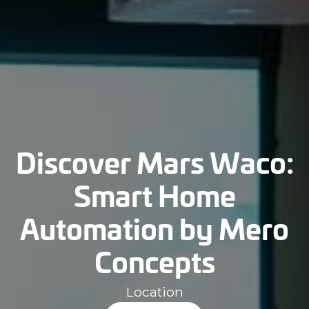
Discover Mars Waco:
Smart Home
Automation by Mero
Concepts
Location