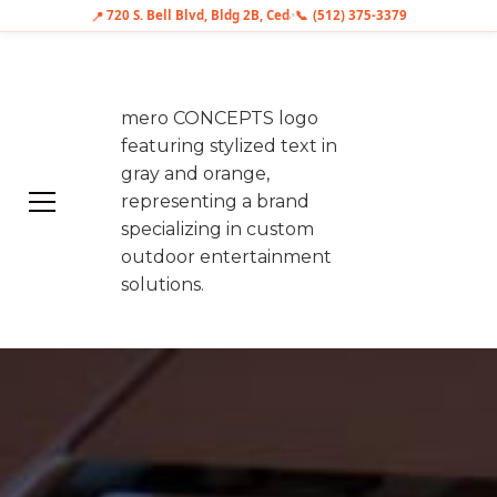
📞
📍
720 S. Bell Blvd, Bldg 2B, Cedar Park, TX 78613
•
(512) 375-3379